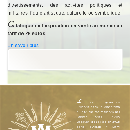
divertissements, des activités politiques et
militaires, figure artistique, culturelle ou symbolique.
C
atalogue de l'exposition en vente au musée au
tarif de 28 euros
En savoir plus
L
es quatre gouaches
utilisées dans le diaporama
du site ont été réalisées par
l’artiste belge Thierry
Bosquet et publiées en 2015
dans l’ouvrage « Marly