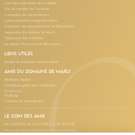
Liste des logements de la famille...
Vue du pavillon de Lucienne
L'aqueduc de Louveciennes
Lettre adressée à Augustin Pajou
Commode des Appartements de Mesdames...
Aquarelles du château de Marly
Tapisserie des Gobelins
O
La fausse Princesse de Micomicon...
Liens utiles
Musée du Domaine royal de Marly
Amis du Domaine de Marly
Mentions légales
Conditions générales d'utilisation
Réalisation :
YLMedia
Création de site web pro
Le coin des amis
LA CHRONIQUE CULTURELLE DE SOPHIE
Une propriété emblématique de Louveciennes...