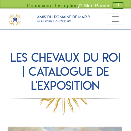
Panneau de gestion des cookies
0
Connexion | Inscription
Mon Panier
Amis du Domaine de Marly
Marly Le Roi | Louveciennes
Les chevaux du Roi
| catalogue de
l'exposition