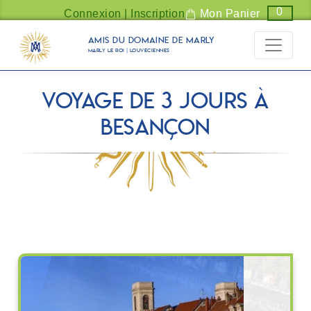
Panneau de gestion des cookies
0
Connexion | Inscription
Mon Panier
Amis du Domaine de Marly
Marly Le Roi | Louveciennes
Voyage de 3 jours à
Besançon