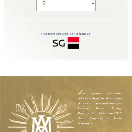
Paiement sécurisé par la banque
L
es quatre gouaches
utilisées dans le diaporama
du site ont été réalisées par
l’artiste belge Thierry
Bosquet et publiées en 2015
dans l’ouvrage « Marly
disparu »