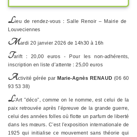
L
Pre
Nex
ieu de rendez-vous : Salle Renoir – Mairie de
Louveciennes
M
ardi 20 janvier 2026 de 14h30 à 16h
T
arift : 20,00 euros - Pour les non-adhérents,
inscription en liste d’attente : 25,00 euros
A
ctivité gérée par
Marie-Agnès RENAUD
(06 60
93 53 38)
L
'Art "déco", comme on le nomme, est celui de la
paix retrouvée après l'épreuve de la grande guerre,
celui des années folles où flotte un parfum de liberté
dans les mœurs. C'est l'exposition internationale de
1925 qui initialise ce mouvement sans théorie qui