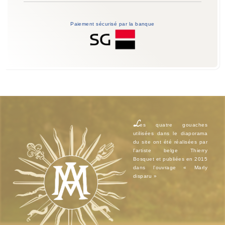
Paiement sécurisé par la banque
L
es quatre gouaches
utilisées dans le diaporama
du site ont été réalisées par
l’artiste belge Thierry
Bosquet et publiées en 2015
dans l’ouvrage « Marly
disparu »