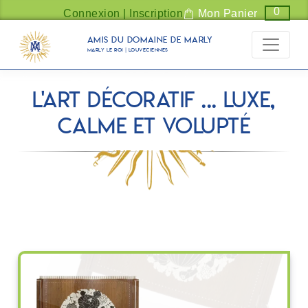
Panneau de gestion des cookies
0
Connexion | Inscription
Mon Panier
Amis du Domaine de Marly
Marly Le Roi | Louveciennes
L'art décoratif ... luxe,
calme et volupté