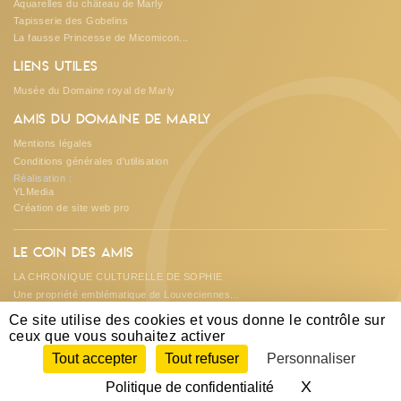
Aquarelles du château de Marly
Tapisserie des Gobelins
O
La fausse Princesse de Micomicon...
Liens utiles
Musée du Domaine royal de Marly
Amis du Domaine de Marly
Mentions légales
Conditions générales d'utilisation
Réalisation :
YLMedia
Création de site web pro
Le coin des amis
LA CHRONIQUE CULTURELLE DE SOPHIE
Une propriété emblématique de Louveciennes...
Les créations et suggestions de...
Ce site utilise des cookies et vous donne le contrôle sur
L'ASSOCIATION REND DES COMPTES...
ceux que vous souhaitez activer
A la découverte du château de DAMPIERRE...
Tout accepter
Tout refuser
Personnaliser
X
Masquer le 
Politique de confidentialité