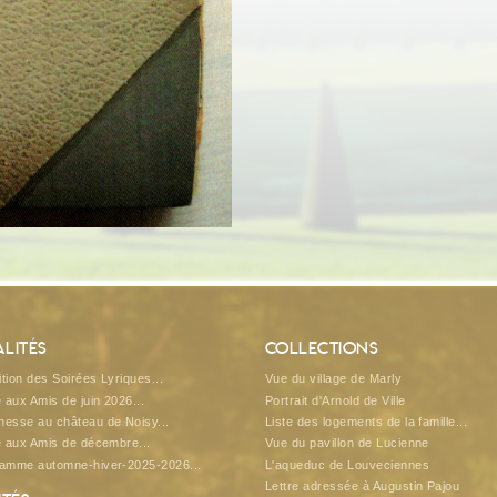
lités
Collections
tion des Soirées Lyriques...
Vue du village de Marly
e aux Amis de juin 2026...
Portrait d'Arnold de Ville
esse au château de Noisy...
Liste des logements de la famille...
e aux Amis de décembre...
Vue du pavillon de Lucienne
ramme automne-hiver-2025-2026...
L'aqueduc de Louveciennes
Lettre adressée à Augustin Pajou