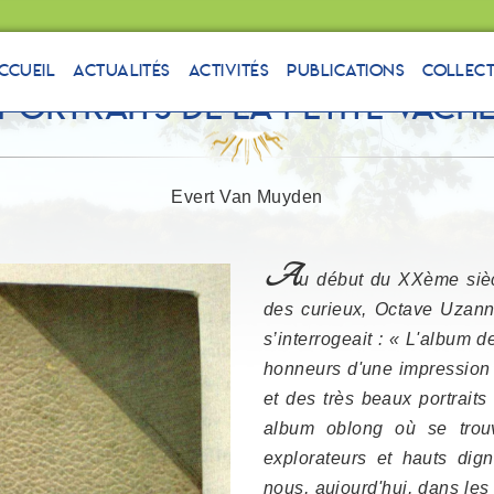
ccueil
Actualités
Activités
Publications
Collec
Portraits de la Petite Vach
Evert Van Muyden
A
u début du XXème siècl
des curieux, Octave Uzann
s’interrogeait : « L'album d
honneurs d'une impression 
et des très beaux portraits
album oblong où se trouv
explorateurs et hauts dig
nous, aujourd'hui, dans le