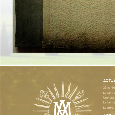
Actua
2ème édi
La Lettr
Une duch
La Lettr
Le prog