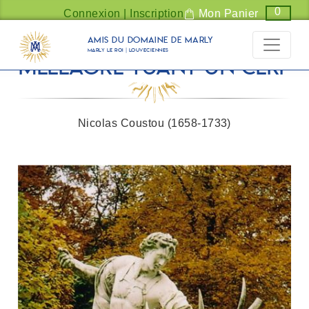
Panneau de gestion des cookies
0
Connexion | Inscription
Mon Panier
Amis du Domaine de Marly
Marly Le Roi | Louveciennes
Méléagre tuant un cerf
Nicolas Coustou (1658-1733)