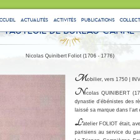
ccueil
Actualités
Activités
Publications
Collec
Fauteuil de bureau canné
Nicolas Quinibert Foliot (1706 - 1776)
M
obilier, vers 1750 | IN
N
icolas QUINIBERT (170
dynastie d'ébénistes des r
laissé sa marque dans l'art
L'
atelier FOLIOT était, a
parisiens au service du gar