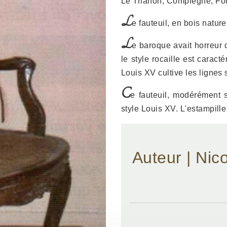
Le Trianon, Compiègne, Fo
L
e fauteuil, en bois nature
L
e baroque avait horreur d
le style rocaille est caract
Louis XV cultive les lignes
C
e fauteuil, modérément s
style Louis XV. L'estampille
Auteur | Nic