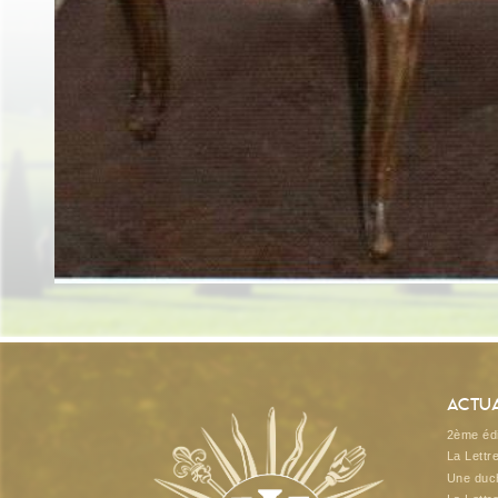
Actua
2ème édi
La Lettr
Une duch