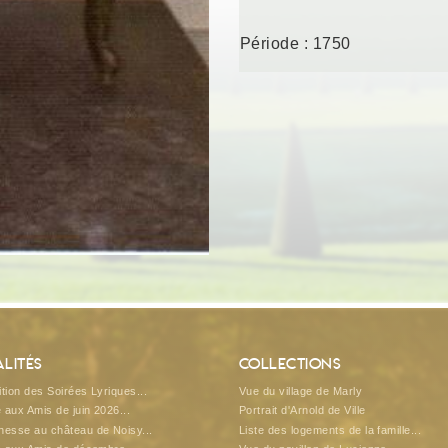
Période : 1750
lités
Collections
tion des Soirées Lyriques...
Vue du village de Marly
e aux Amis de juin 2026...
Portrait d'Arnold de Ville
esse au château de Noisy...
Liste des logements de la famille...