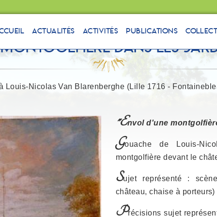
ccueil
Actualités
Activités
Publications
Collec
 montgolfière dans les jard
 à Louis-Nicolas Van Blarenberghe (Lille 1716 - Fontainebl
"E
nvol d'une montgolfièr
G
ouache de Louis-Nico
montgolfière devant le châte
S
ujet représenté : scène
château, chaise à porteurs)
P
récisions sujet représen