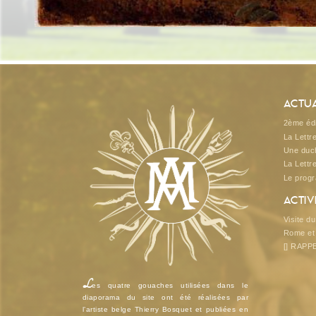
Actua
2ème édi
La Lettr
Une duch
La Lettr
Le prog
Activ
Visite d
Rome et 
[] RAPP
L
es quatre gouaches utilisées dans le
diaporama du site ont été réalisées par
l’artiste belge Thierry Bosquet et publiées en