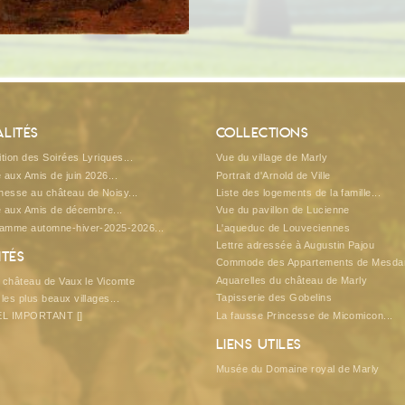
lités
Collections
tion des Soirées Lyriques...
Vue du village de Marly
e aux Amis de juin 2026...
Portrait d'Arnold de Ville
esse au château de Noisy...
Liste des logements de la famille...
e aux Amis de décembre...
Vue du pavillon de Lucienne
ramme automne-hiver-2025-2026...
L'aqueduc de Louveciennes
Lettre adressée à Augustin Pajou
ités
Commode des Appartements de Mesda
Aquarelles du château de Marly
u château de Vaux le Vicomte
Tapisserie des Gobelins
les plus beaux villages...
La fausse Princesse de Micomicon...
EL IMPORTANT []
Liens utiles
Musée du Domaine royal de Marly