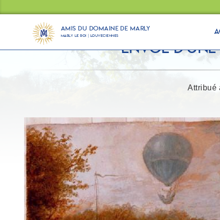
Panneau de gestion des cookies
Amis du Domaine de Marly
A
Marly Le Roi | Louveciennes
Envol d'une
Attribué