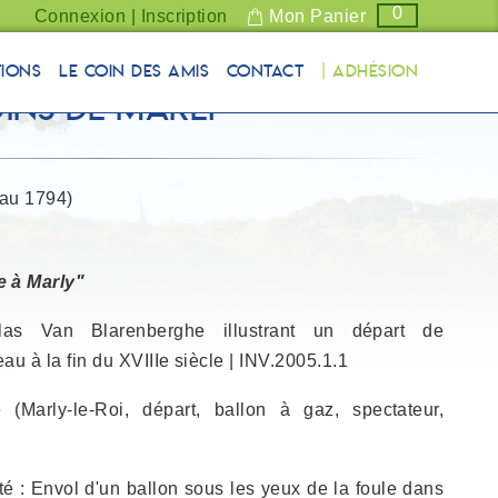
0
Connexion | Inscription
Mon Panier
tions
Le coin des Amis
Contact
| Adhésion
ins de Marly
eau 1794)
e à Marly"
las Van Blarenberghe illustrant un départ de
au à la fin du XVIIIe siècle | INV.2005.1.1
 (Marly-le-Roi, départ, ballon à gaz, spectateur,
té : Envol d'un ballon sous les yeux de la foule dans