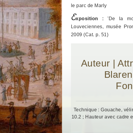
le parc de Marly
E
xposition :
'De la mon
Louveciennes, musée Prom
2009 (Cat. p. 51)
Auteur | At
Blaren
Fon
Technique : Gouache, vélin
10.2 ; Hauteur avec cadre e