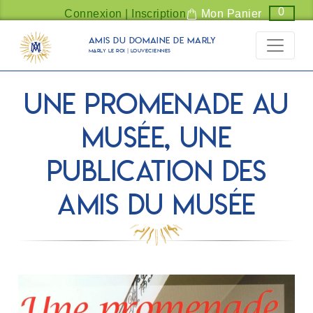
Panneau de gestion des cookies
0
Connexion | Inscription
Mon Panier
Amis du Domaine de Marly
Marly Le Roi | Louveciennes
Une promenade au
musée, une
publication des
Amis du Musée