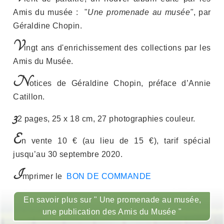
Amis du musée : "
Une promenade au musée"
, par
Géraldine Chopin.
V
ingt ans d'enrichissement des collections par les
Amis du Musée.
N
otices de Géraldine Chopin, préface d’Annie
Catillon.
3
2 pages, 25 x 18 cm, 27 photographies couleur.
E
n vente 10 € (au lieu de 15 €), tarif spécial
jusqu’au 30 septembre 2020.
I
mprimer le
BON DE COMMANDE
En savoir plus sur " Une promenade au musée,
une publication des Amis du Musée "