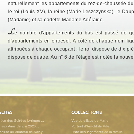
naturellement les appar­tements du rez-de-chaussée du 
le roi (Louis XV), la reine (Marie Leszczynska), le Daup
(Madame) et sa cadette Madame Adélaïde.
L
e nombre d'appartements du bas est passé de qu
d'appartements en entresol. A côté de chaque nom fig
attribuées à chaque occu­pant : le roi dispose de dix pi
dispose de quatre. Au n° 6 de l'étage est notée la nouv
lités
Collections
tion des Soirées Lyriques...
Vue du village de Marly
e aux Amis de juin 2026...
Portrait d'Arnold de Ville
esse au château de Noisy...
Liste des logements de la famille...