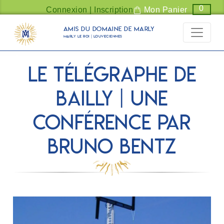
Panneau de gestion des cookies
0
Connexion | Inscription
Mon Panier
Amis du Domaine de Marly
Marly Le Roi | Louveciennes
Le télégraphe de
Bailly | Une
conférence par
Bruno Bentz